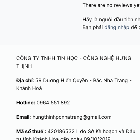
There are no reviews ye
Hãy là người đầu tiên n
Bạn phải
đăng nhập
để g
CÔNG TY TNHH TIN HỌC - CÔNG NGHỆ HƯNG
THỊNH
Địa chỉ:
59 Dương Hiến Quyền - Bắc Nha Trang -
Khánh Hoà
Hotline:
0964 551 892
Email:
hungthinhpcnhatrang@gmail.com
Mã số thuế :
4201865321 do Sở Kế hoạch và Đầu
tư tỉnh Khánh Hòa cấp ngày 09/10/2019