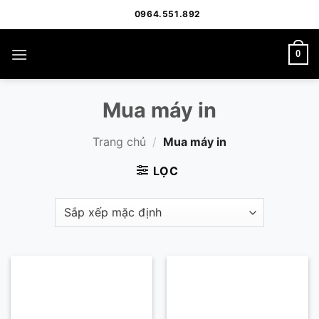
Bỏ
0964.551.892
qua
nội
0
dung
Mua máy in
Trang chủ
/
Mua máy in
LỌC