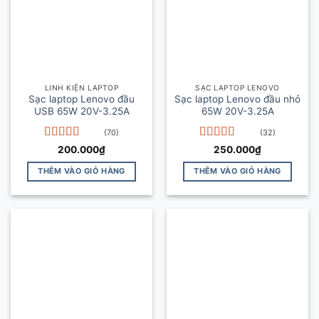
LINH KIỆN LAPTOP
SẠC LAPTOP LENOVO
Sạc laptop Lenovo đầu
Sạc laptop Lenovo đầu nhỏ
USB 65W 20V-3.25A
65W 20V-3.25A
(70)
(32)
Được xếp
Được xếp
200.000
₫
250.000
₫
hạng
5
5 sao
hạng
5
5 sao
THÊM VÀO GIỎ HÀNG
THÊM VÀO GIỎ HÀNG