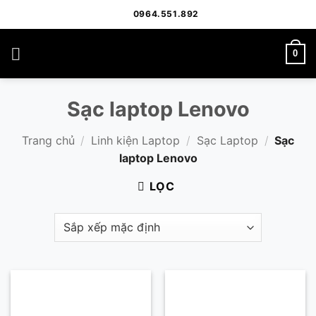
Bỏ
0964.551.892
qua
nội
0
dung
Sạc laptop Lenovo
Trang chủ
/
Linh kiện Laptop
/
Sạc Laptop
/
Sạc
laptop Lenovo
LỌC