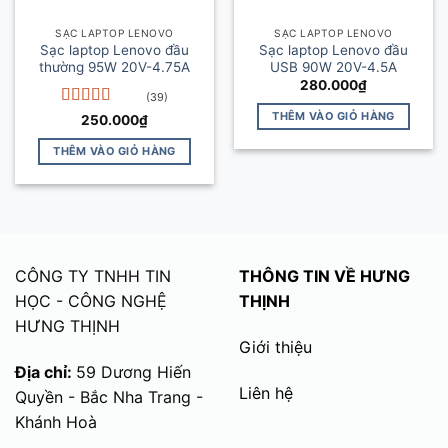
SẠC LAPTOP LENOVO
SẠC LAPTOP LENOVO
Sạc laptop Lenovo đầu
Sạc laptop Lenovo đầu
thường 95W 20V-4.75A
USB 90W 20V-4.5A
280.000
₫
(39)
THÊM VÀO GIỎ HÀNG
Được xếp
250.000
₫
hạng
5
5 sao
THÊM VÀO GIỎ HÀNG
CÔNG TY TNHH TIN
THÔNG TIN VỀ HƯNG
HỌC - CÔNG NGHỆ
THỊNH
HƯNG THỊNH
Giới thiệu
Địa chỉ:
59 Dương Hiến
Liên hệ
Quyền - Bắc Nha Trang -
Khánh Hoà