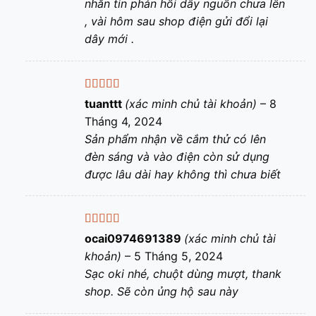
nhắn tin phản hồi dây nguồn chưa lên
, vài hôm sau shop điện gửi đổi lại
dây mới .
Được xếp
tuanttt
(xác minh chủ tài khoản)
–
8
hạng
5
5 sao
Tháng 4, 2024
Sản phẩm nhận về cắm thử có lên
đèn sáng và vào điện còn sử dụng
được lâu dài hay không thì chưa biết
Được xếp
ocai0974691389
(xác minh chủ tài
hạng
5
5 sao
khoản)
–
5 Tháng 5, 2024
Sạc oki nhé, chuột dùng mượt, thank
shop. Sẽ còn ủng hộ sau này