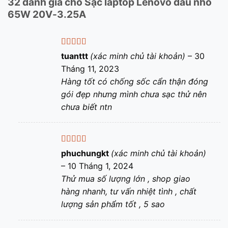
32 đánh giá cho
Sạc laptop Lenovo đầu nhỏ
65W 20V-3.25A
Được xếp
tuanttt
(xác minh chủ tài khoản)
–
30
hạng
5
5 sao
Tháng 11, 2023
Hàng tốt có chống sốc cẩn thận đóng
gói đẹp nhưng mình chưa sạc thử nên
chưa biết ntn
Được xếp
phuchungkt
(xác minh chủ tài khoản)
hạng
5
5 sao
–
10 Tháng 1, 2024
Thử mua số lượng lớn , shop giao
hàng nhanh, tư vấn nhiệt tình , chất
lượng sản phẩm tốt , 5 sao