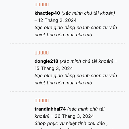
Được xếp
khactiep40
(xác minh chủ tài khoản)
hạng
5
5 sao
–
12 Tháng 2, 2024
Sạc oke giao hàng nhanh shop tư vấn
nhiệt tình nên mua nha mb
Được xếp
dongle218
(xác minh chủ tài khoản)
–
hạng
5
5 sao
15 Tháng 3, 2024
Sạc oke giao hàng nhanh shop tư vấn
nhiệt tình nên mua nha mb
Được xếp
trandinhhai74
(xác minh chủ tài
hạng
5
5 sao
khoản)
–
26 Tháng 3, 2024
Shop phục vụ nhiệt tình chu đáo ,