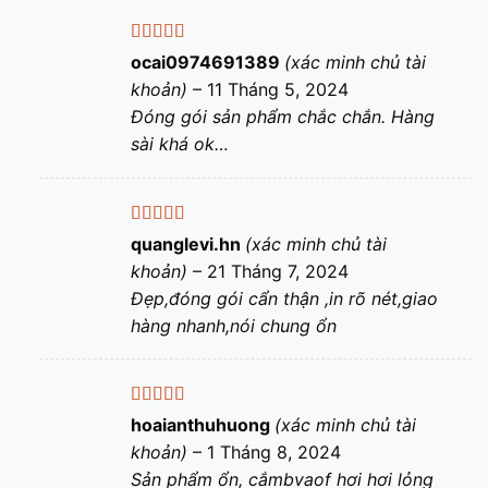
Được xếp
ocai0974691389
(xác minh chủ tài
hạng
5
5 sao
khoản)
–
11 Tháng 5, 2024
Đóng gói sản phẩm chắc chắn. Hàng
sài khá ok…
Được xếp
quanglevi.hn
(xác minh chủ tài
hạng
5
5 sao
khoản)
–
21 Tháng 7, 2024
Đẹp,đóng gói cẩn thận ,in rõ nét,giao
hàng nhanh,nói chung ổn
Được xếp
hoaianthuhuong
(xác minh chủ tài
hạng
5
5 sao
khoản)
–
1 Tháng 8, 2024
Sản phẩm ổn, cắmbvaof hơi hơi lỏng