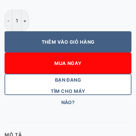
Sạc laptop Lenovo đầu nhỏ 65W 20V-3.25A số lượng
THÊM VÀO GIỎ HÀNG
MUA NGAY
BẠN ĐANG
TÌM CHO MÁY
NÀO?
MÔ TẢ