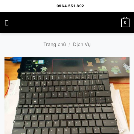
Bỏ
0964.551.892
qua
nội
0
dung
Trang chủ
/
Dịch Vụ