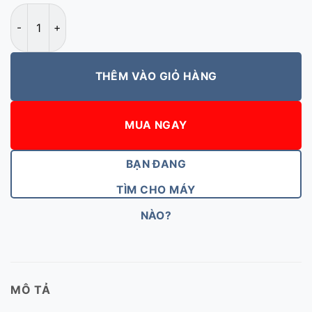
Sửa bàn phím laptop Nha Trang số lượng
THÊM VÀO GIỎ HÀNG
MUA NGAY
BẠN ĐANG
TÌM CHO MÁY
NÀO?
MÔ TẢ