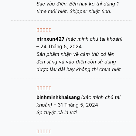
Sạc vào điện. Bền hay ko thì dùng 1
time mới biết. Shipper nhiệt tình.
Được xếp
ntrnxun427
(xác minh chủ tài khoản)
hạng
5
5 sao
–
24 Tháng 5, 2024
Sản phẩm nhận về cắm thử có lên
đèn sáng và vào điện còn sử dụng
được lâu dài hay không thì chưa biết
Được xếp
binhminhkhaisang
(xác minh chủ tài
hạng
5
5 sao
khoản)
–
31 Tháng 5, 2024
Sp tuyệt cà là vời