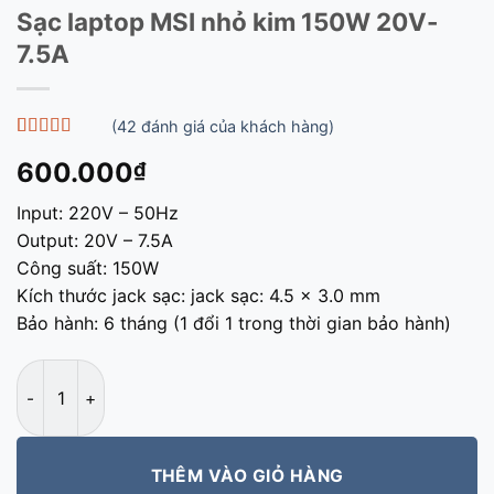
Sạc laptop MSI nhỏ kim 150W 20V-
7.5A
(
42
đánh giá của khách hàng)
5
42
trên 5 dựa
600.000
₫
trên
đánh
giá
Input: 220V – 50Hz
Output: 20V – 7.5A
Công suất: 150W
Kích thước jack sạc: jack sạc: 4.5 x 3.0 mm
Bảo hành: 6 tháng (1 đổi 1 trong thời gian bảo hành)
Sạc laptop MSI nhỏ kim 150W 20V-7.5A số lượng
THÊM VÀO GIỎ HÀNG