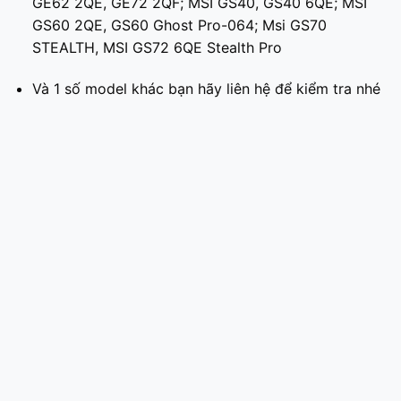
GE62 2QE, GE72 2QF; MSI GS40, GS40 6QE; MSI
GS60 2QE, GS60 Ghost Pro-064; Msi GS70
STEALTH, MSI GS72 6QE Stealth Pro
Và 1 số model khác bạn hãy liên hệ để kiểm tra nhé