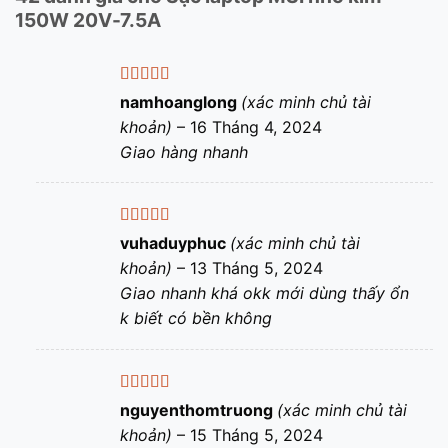
150W 20V-7.5A
Được xếp
namhoanglong
(xác minh chủ tài
hạng
5
5 sao
khoản)
–
16 Tháng 4, 2024
Giao hàng nhanh
Được xếp
vuhaduyphuc
(xác minh chủ tài
hạng
5
5 sao
khoản)
–
13 Tháng 5, 2024
Giao nhanh khá okk mới dùng thấy ổn
k biết có bền không
Được xếp
nguyenthomtruong
(xác minh chủ tài
hạng
5
5 sao
khoản)
–
15 Tháng 5, 2024