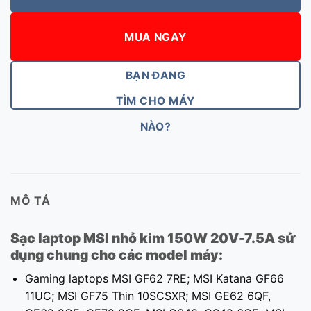
MUA NGAY
BẠN ĐANG
TÌM CHO MÁY
NÀO?
MÔ TẢ
Sạc laptop MSI nhỏ kim 150W 20V-7.5A sử
dụng chung cho các model máy:
Gaming laptops MSI GF62 7RE; MSI Katana GF66
11UC; MSI GF75 Thin 10SCSXR; MSI GE62 6QF,