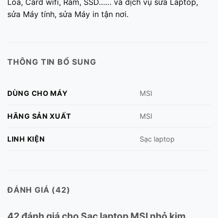
Loa, Card wifi, Ram, SSD…… và dịch vụ sửa Laptop,
sửa Máy tính, sửa Máy in tận nơi.
THÔNG TIN BỔ SUNG
DÙNG CHO MÁY
MSI
HÃNG SẢN XUẤT
MSI
LINH KIỆN
Sạc laptop
ĐÁNH GIÁ (42)
42 đánh giá cho
Sạc laptop MSI nhỏ kim