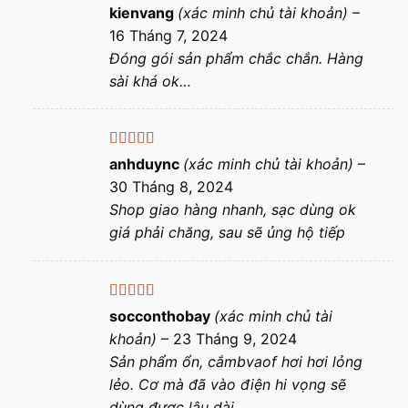
Được xếp
kienvang
(xác minh chủ tài khoản)
–
hạng
5
5 sao
16 Tháng 7, 2024
Đóng gói sản phẩm chắc chắn. Hàng
sài khá ok…
Được xếp
anhduync
(xác minh chủ tài khoản)
–
hạng
5
5 sao
30 Tháng 8, 2024
Shop giao hàng nhanh, sạc dùng ok
giá phải chăng, sau sẽ ủng hộ tiếp
Được xếp
socconthobay
(xác minh chủ tài
hạng
5
5 sao
khoản)
–
23 Tháng 9, 2024
Sản phẩm ổn, cắmbvaof hơi hơi lỏng
lẻo. Cơ mà đã vào điện hi vọng sẽ
dùng được lâu dài