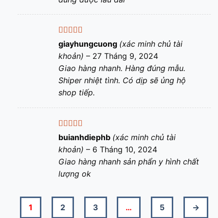
Được xếp
giayhungcuong
(xác minh chủ tài
hạng
5
5 sao
khoản)
–
27 Tháng 9, 2024
Giao hàng nhanh. Hàng đúng mẫu.
Shiper nhiệt tình. Có dịp sẽ ủng hộ
shop tiếp.
Được xếp
buianhdiephb
(xác minh chủ tài
hạng
5
5 sao
khoản)
–
6 Tháng 10, 2024
Giao hàng nhanh sản phẩn y hình chất
lượng ok
1
2
3
…
5
→