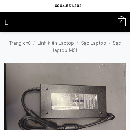
Bỏ
0964.551.892
qua
nội
0
dung
Trang chủ
/
Linh kiện Laptop
/
Sạc Laptop
/
Sạc
laptop MSI