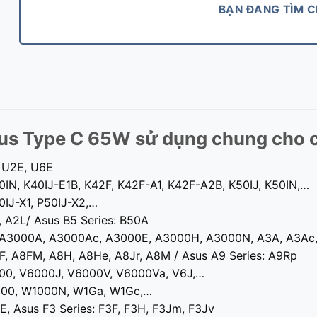
BẠN ĐANG TÌM 
us Type C 65W sử dụng chung cho 
, U2E, U6E
40IN, K40IJ-E1B, K42F, K42F-A1, K42F-A2B, K50IJ, K50IN,…
0IJ-X1, P50IJ-X2,…
, A2L/ Asus B5 Series: B50A
, A3000A, A3000Ac, A3000E, A3000H, A3000N, A3A, A3Ac,
8F, A8FM, A8H, A8He, A8Jr, A8M / Asus A9 Series: A9Rp
000, V6000J, V6000V, V6000Va, V6J,…
1000, W1000N, W1Ga, W1Gc,…
JE, Asus F3 Series: F3F, F3H, F3Jm, F3Jv