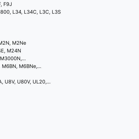
F, F9J
3800, L34, L34C, L3C, L3S
 M2N, M2Ne
4E, M24N
, M3000N,…
, M6BN, M6BNe,…
A, U8V, U80V, UL20,…