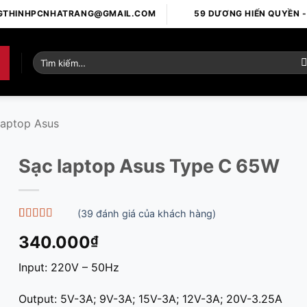
GTHINHPCNHATRANG@GMAIL.COM
59 DƯƠNG HIẾN QUYỀN 
Tìm
kiếm:
laptop Asus
Sạc laptop Asus Type C 65W
(
39
đánh giá của khách hàng)
5
39
trên 5 dựa
340.000
₫
trên
đánh
giá
Input: 220V – 50Hz
Output: 5V-3A; 9V-3A; 15V-3A; 12V-3A; 20V-3.25A