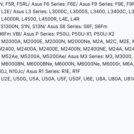
N, F5R, F5RL/ Asus F6 Series: F6E/ Asus F9 Series: F9E, F9
, L2E/ Asus L3 Series: L3000C, L3000S, L3400, L3400C, L
, L4000R, L4500, L4500R, L4E, L4R
 S1300N, S1N, S13N/ Asus S6 Series: S6F, S6Fm
96Fm VBI/ Asus P Series: P50IJ, P50IJ-X1, P50IJ-X2
0, M2000A, M2000E, M2000N, M2000Ne, M2A, M2C, M2E,
, M2400, M2400A, M2400E, M2400N, M2400NE, M24A, M2
, M52Ae, M5200A, M5200Ae/ Asus M3 Series: M3, M3000
0, M6000BN, M6000BNe, M6000N, M6000Ne, M6000r, M6A
0J, N10Jc/ Asus R1 Series: R1E, R1F
F, U2E, U50G, U5A, U50A, U5F, U50F, U6E, U8A, U80A, U81