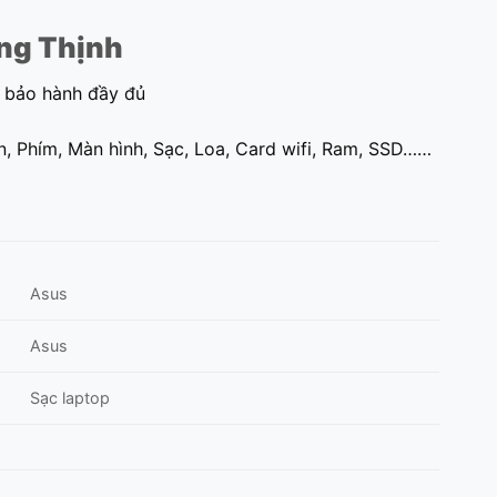
ưng Thịnh
ụ bảo hành đầy đủ
, Phím, Màn hình, Sạc, Loa, Card wifi, Ram, SSD……
Asus
Asus
Sạc laptop