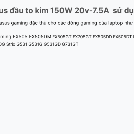
us đầu to kim 150W 20v-7.5A sử dụ
 asus gaming đặc thù cho các dòng gaming của laptop như
aming FX505 FX505D
M FX505GT FX705GT FX505DD FX505DT 
ROG Strix G531 G531G G531GD G731GT