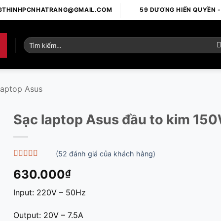
GTHINHPCNHATRANG@GMAIL.COM
59 DƯƠNG HIẾN QUYỀN 
Tìm
kiếm:
laptop Asus
Sạc laptop Asus đầu to kim 15
(
52
đánh giá của khách hàng)
5
52
trên 5 dựa
630.000
₫
trên
đánh
giá
Input: 220V – 50Hz
Output: 20V – 7.5A