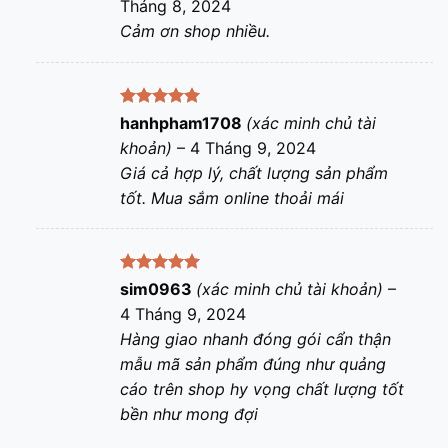
Tháng 8, 2024
sao
Cảm ơn shop nhiều.
Được xếp
hanhpham1708
(xác minh chủ tài
hạng
5
5
khoản)
–
4 Tháng 9, 2024
sao
Giá cả hợp lý, chất lượng sản phẩm
tốt. Mua sắm online thoải mái
Được xếp
sim0963
(xác minh chủ tài khoản)
–
hạng
5
5
4 Tháng 9, 2024
sao
Hàng giao nhanh đóng gói cẩn thận
mẫu mã sản phẩm đúng như quảng
cáo trên shop hy vọng chất lượng tốt
bền như mong đợi