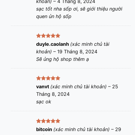
khoản)
–
4 Tháng 8, 2024
sao
sạc tốt nha sốp ơi, sẽ giới thiệu người
quen ủn hộ sốp
Được xếp
duyle.caolanh
(xác minh chủ tài
hạng
5
5
khoản)
–
19 Tháng 8, 2024
sao
Sẽ ủng hộ shop thêm ạ
Được xếp
vanvt
(xác minh chủ tài khoản)
–
25
hạng
5
5
Tháng 8, 2024
sao
sạc ok
Được xếp
bitcoin
(xác minh chủ tài khoản)
–
29
hạng
5
5