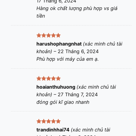
17 Tháng 6, 2024
sao
Hàng ok chất lượng phù hợp vs giá
tiền
Được xếp
harushophangnhat
(xác minh chủ tài
hạng
5
5
khoản)
–
22 Tháng 6, 2024
sao
Phù hợp với máy của em ạ.
Được xếp
hoaianthuhuong
(xác minh chủ tài
hạng
5
5
khoản)
–
27 Tháng 7, 2024
sao
đóng gói kĩ giao nhanh
Được xếp
trandinhhai74
(xác minh chủ tài
hạng
5
5