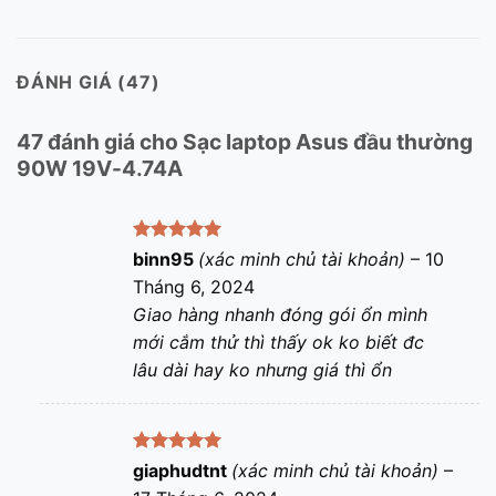
ĐÁNH GIÁ (47)
47 đánh giá cho
Sạc laptop Asus đầu thường
90W 19V-4.74A
Được xếp
binn95
(xác minh chủ tài khoản)
–
10
hạng
5
5
Tháng 6, 2024
sao
Giao hàng nhanh đóng gói ổn mình
mới cắm thử thì thấy ok ko biết đc
lâu dài hay ko nhưng giá thì ổn
Được xếp
giaphudtnt
(xác minh chủ tài khoản)
–
hạng
5
5