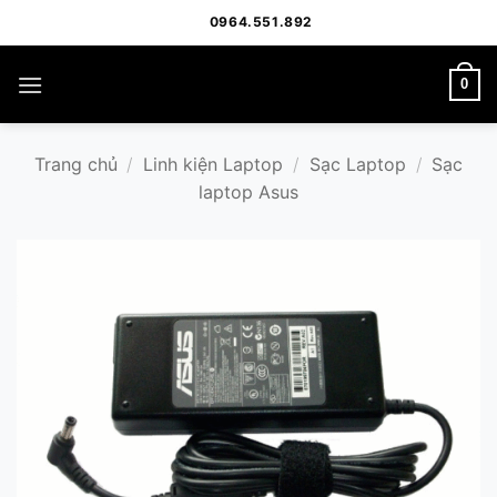
Bỏ
0964.551.892
qua
nội
0
dung
Trang chủ
/
Linh kiện Laptop
/
Sạc Laptop
/
Sạc
laptop Asus