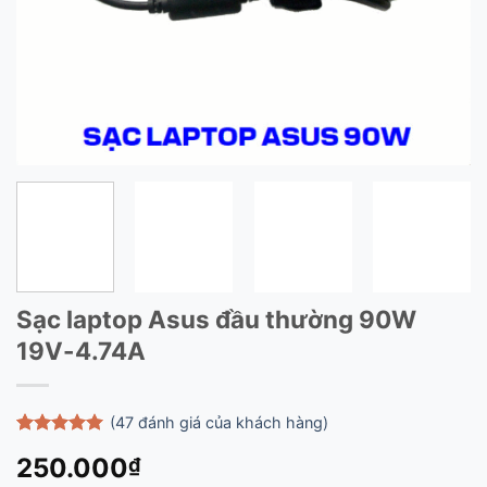
Sạc laptop Asus đầu thường 90W
19V-4.74A
(
47
đánh giá của khách hàng)
5
47
trên 5
250.000
₫
dựa trên
đánh giá