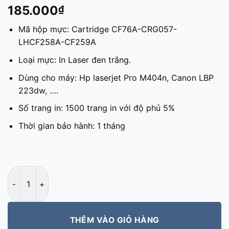
5
125
trên 5
185.000
₫
dựa trên
đánh giá
Mã hộp mực: Cartridge CF76A-CRG057-
LHCF258A-CF259A
Loại mực: In Laser đen trắng.
Dùng cho máy: Hp laserjet Pro M404n, Canon LBP
223dw, ….
Số trang in: 1500 trang in với độ phủ 5%
Thời gian bảo hành: 1 tháng
Hộp mực 76A-CF76A-CRG057-LHCF258A-CF259A Prospect k
THÊM VÀO GIỎ HÀNG