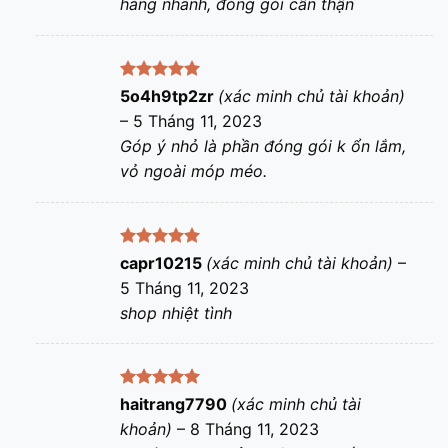
hàng nhanh, đóng gói cẩn thận
Được xếp
5o4h9tp2zr
(xác minh chủ tài khoản)
hạng
5
5
–
5 Tháng 11, 2023
sao
Góp ý nhỏ là phần đóng gói k ổn lắm,
vỏ ngoài móp méo.
Được xếp
capr10215
(xác minh chủ tài khoản)
–
hạng
5
5
5 Tháng 11, 2023
sao
shop nhiệt tình
Được xếp
haitrang7790
(xác minh chủ tài
hạng
5
5
khoản)
–
8 Tháng 11, 2023
sao