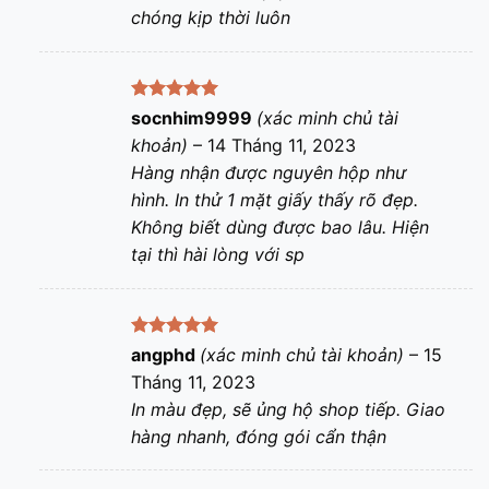
chóng kịp thời luôn
Được xếp
socnhim9999
(xác minh chủ tài
hạng
5
5
khoản)
–
14 Tháng 11, 2023
sao
Hàng nhận được nguyên hộp như
hình. In thử 1 mặt giấy thấy rõ đẹp.
Không biết dùng được bao lâu. Hiện
tại thì hài lòng với sp
Được xếp
angphd
(xác minh chủ tài khoản)
–
15
hạng
5
5
Tháng 11, 2023
sao
In màu đẹp, sẽ ủng hộ shop tiếp. Giao
hàng nhanh, đóng gói cẩn thận