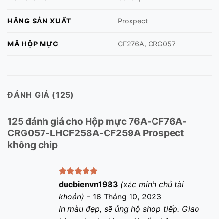
HÃNG SẢN XUẤT
Prospect
MÃ HỘP MỰC
CF276A, CRG057
ĐÁNH GIÁ (125)
125 đánh giá cho
Hộp mực 76A-CF76A-
CRG057-LHCF258A-CF259A Prospect
không chip
Được xếp
ducbienvn1983
(xác minh chủ tài
hạng
5
5
khoản)
–
16 Tháng 10, 2023
sao
In màu đẹp, sẽ ủng hộ shop tiếp. Giao