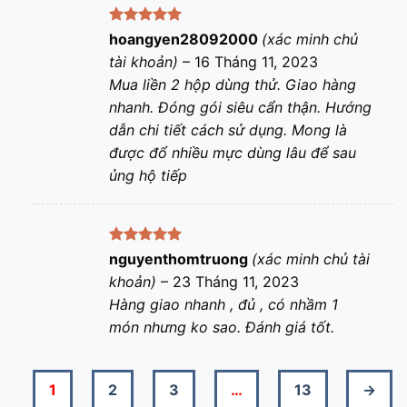
Được xếp
hoangyen28092000
(xác minh chủ
hạng
5
5
tài khoản)
–
16 Tháng 11, 2023
sao
Mua liền 2 hộp dùng thử. Giao hàng
nhanh. Đóng gói siêu cẩn thận. Hướng
dẫn chi tiết cách sử dụng. Mong là
được đổ nhiều mực dùng lâu để sau
ủng hộ tiếp
Được xếp
nguyenthomtruong
(xác minh chủ tài
hạng
5
5
khoản)
–
23 Tháng 11, 2023
sao
Hàng giao nhanh , đủ , có nhầm 1
món nhưng ko sao. Đánh giá tốt.
1
2
3
…
13
→