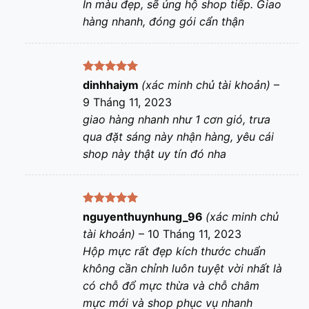
In màu đẹp, sẽ ủng hộ shop tiếp. Giao
hàng nhanh, đóng gói cẩn thận
Được xếp
dinhhaiym
(xác minh chủ tài khoản)
–
hạng
5
5
9 Tháng 11, 2023
sao
giao hàng nhanh như 1 cơn gió, trưa
qua đặt sáng này nhận hàng, yêu cái
shop này thật uy tín đó nha
Được xếp
nguyenthuynhung_96
(xác minh chủ
hạng
5
5
tài khoản)
–
10 Tháng 11, 2023
sao
Hộp mực rất đẹp kích thước chuẩn
không cần chỉnh luôn tuyệt vời nhất là
có chỗ đổ mực thừa và chỗ châm
mực mới và shop phục vụ nhanh