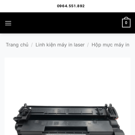
Bỏ
0964.551.892
qua
nội
0
dung
Trang chủ
/
Linh kiện máy in laser
/
Hộp mực máy in