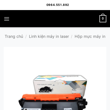
Bỏ
0964.551.892
qua
nội
0
dung
Trang chủ
/
Linh kiện máy in laser
/
Hộp mực máy in