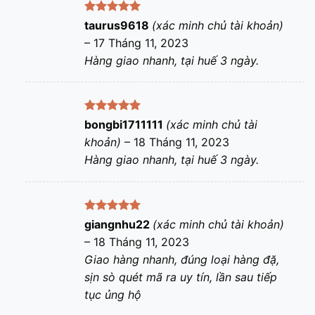
Được xếp
taurus9618
(xác minh chủ tài khoản)
hạng
5
5
–
17 Tháng 11, 2023
sao
Hàng giao nhanh, tại huế 3 ngày.
Được xếp
bongbi1711111
(xác minh chủ tài
hạng
5
5
khoản)
–
18 Tháng 11, 2023
sao
Hàng giao nhanh, tại huế 3 ngày.
Được xếp
giangnhu22
(xác minh chủ tài khoản)
hạng
5
5
–
18 Tháng 11, 2023
sao
Giao hàng nhanh, đúng loại hàng đặ,
sịn sò quét mã ra uy tín, lần sau tiếp
tục ủng hộ