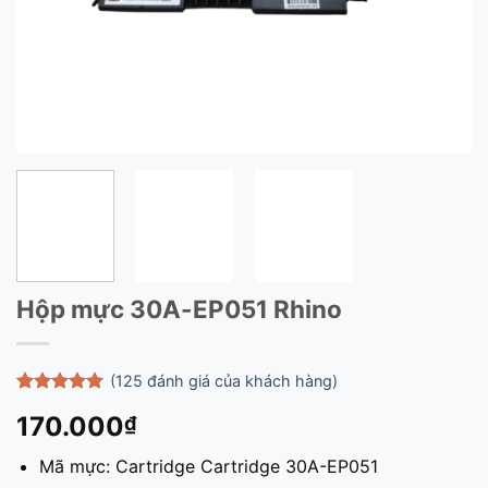
Hộp mực 30A-EP051 Rhino
(
125
đánh giá của khách hàng)
5
125
trên 5
170.000
₫
dựa trên
đánh giá
Mã mực: Cartridge Cartridge 30A-EP051