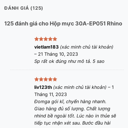
ĐÁNH GIÁ (125)
125 đánh giá cho
Hộp mực 30A-EP051 Rhino
Được xếp
vietlam183
(xác minh chủ tài khoản)
hạng
5
5
–
21 Tháng 10, 2023
sao
Sp rất ok đúng như mô tả. 5 sao
Được xếp
liv123th
(xác minh chủ tài khoản)
–
1
hạng
5
5
Tháng 11, 2023
sao
Đomga gói kĩ, chyển hàng nhanh.
Giao hàng đủ số lượng. Chất lượng
nhind bề ngoài tốt. Lúc nào in thủe sẽ
tiếp tục nhận xét sau. Bước đầu hài