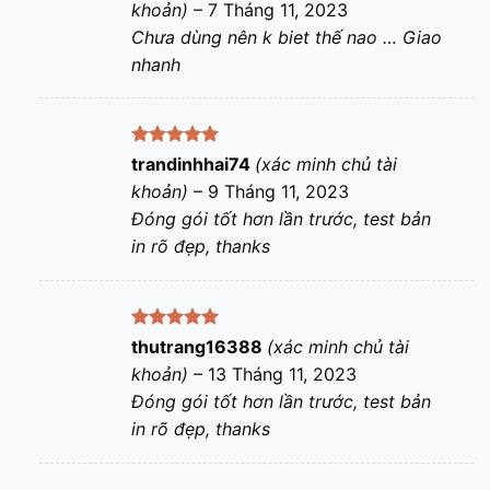
khoản)
–
7 Tháng 11, 2023
sao
Chưa dùng nên k biet thế nao … Giao
nhanh
Được xếp
trandinhhai74
(xác minh chủ tài
hạng
5
5
khoản)
–
9 Tháng 11, 2023
sao
Đóng gói tốt hơn lần trước, test bản
in rõ đẹp, thanks
Được xếp
thutrang16388
(xác minh chủ tài
hạng
5
5
khoản)
–
13 Tháng 11, 2023
sao
Đóng gói tốt hơn lần trước, test bản
in rõ đẹp, thanks