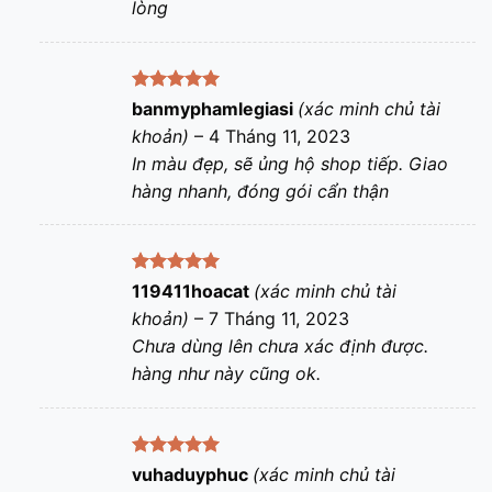
lòng
Được xếp
banmyphamlegiasi
(xác minh chủ tài
hạng
5
5
khoản)
–
4 Tháng 11, 2023
sao
In màu đẹp, sẽ ủng hộ shop tiếp. Giao
hàng nhanh, đóng gói cẩn thận
Được xếp
119411hoacat
(xác minh chủ tài
hạng
5
5
khoản)
–
7 Tháng 11, 2023
sao
Chưa dùng lên chưa xác định được.
hàng như này cũng ok.
Được xếp
vuhaduyphuc
(xác minh chủ tài
hạng
5
5