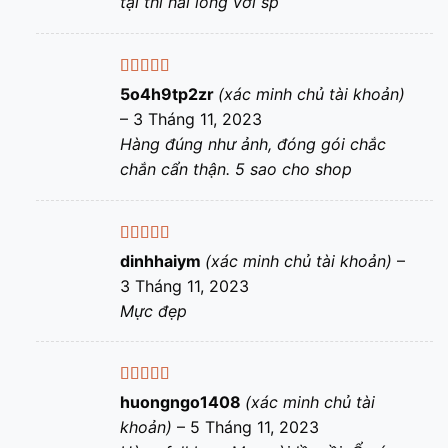
tại thì hài lòng với sp
Được xếp
5o4h9tp2zr
(xác minh chủ tài khoản)
hạng
5
5 sao
–
3 Tháng 11, 2023
Hàng đúng như ảnh, đóng gói chắc
chắn cẩn thận. 5 sao cho shop
Được xếp
dinhhaiym
(xác minh chủ tài khoản)
–
hạng
5
5 sao
3 Tháng 11, 2023
Mực đẹp
Được xếp
huongngo1408
(xác minh chủ tài
hạng
5
5 sao
khoản)
–
5 Tháng 11, 2023