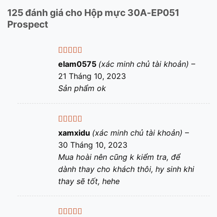
125 đánh giá cho
Hộp mực 30A-EP051
Prospect
Được xếp
elam0575
(xác minh chủ tài khoản)
–
hạng
5
5 sao
21 Tháng 10, 2023
Sản phẩm ok
Được xếp
xamxidu
(xác minh chủ tài khoản)
–
hạng
5
5 sao
30 Tháng 10, 2023
Mua hoài nên cũng k kiểm tra, để
dành thay cho khách thôi, hy sinh khi
thay sẽ tốt, hehe