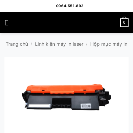
Bỏ
0964.551.892
qua
nội
0
dung
Trang chủ
/
Linh kiện máy in laser
/
Hộp mực máy in