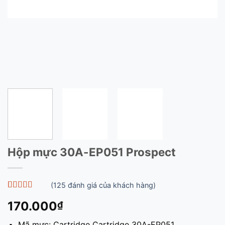
Hộp mực 30A-EP051 Prospect
(
125
đánh giá của khách hàng)
5
125
trên 5 dựa
170.000
₫
trên
đánh
giá
Mã mực: Cartridge Cartridge 30A-EP051