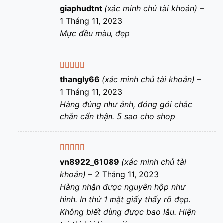
Được xếp
giaphudtnt
(xác minh chủ tài khoản)
–
hạng
5
5 sao
1 Tháng 11, 2023
Mực đều màu, đẹp
Được xếp
thangly66
(xác minh chủ tài khoản)
–
hạng
5
5 sao
1 Tháng 11, 2023
Hàng đúng như ảnh, đóng gói chắc
chắn cẩn thận. 5 sao cho shop
Được xếp
vn8922_61089
(xác minh chủ tài
hạng
5
5 sao
khoản)
–
2 Tháng 11, 2023
Hàng nhận được nguyên hộp như
hình. In thử 1 mặt giấy thấy rõ đẹp.
Không biết dùng được bao lâu. Hiện