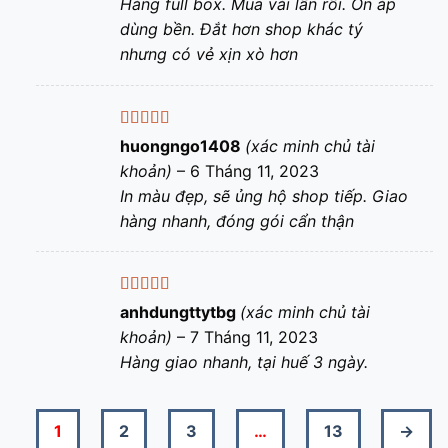
Hàng full box. Mua vài lần rồi. Ổn áp
dùng bền. Đắt hơn shop khác tý
nhưng có vẻ xịn xò hơn
Được xếp
huongngo1408
(xác minh chủ tài
hạng
5
5 sao
khoản)
–
6 Tháng 11, 2023
In màu đẹp, sẽ ủng hộ shop tiếp. Giao
hàng nhanh, đóng gói cẩn thận
Được xếp
anhdungttytbg
(xác minh chủ tài
hạng
5
5 sao
khoản)
–
7 Tháng 11, 2023
Hàng giao nhanh, tại huế 3 ngày.
1
2
3
…
13
→