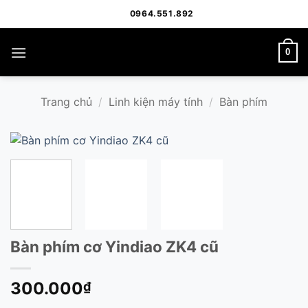
Bỏ
0964.551.892
qua
nội
0
dung
Trang chủ
/
Linh kiện máy tính
/
Bàn phím
Bàn phím cơ Yindiao ZK4 cũ
300.000
₫