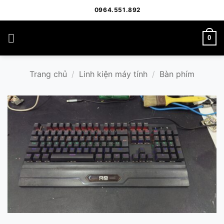
Bỏ
0964.551.892
qua
nội
0
dung
Trang chủ
/
Linh kiện máy tính
/
Bàn phím