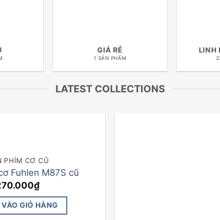
Ụ
GIÁ RẺ
LINH
M
1 SẢN PHẨM
2
LATEST COLLECTIONS
N PHÍM CƠ CŨ
cơ Fuhlen M87S cũ
270.000
₫
 VÀO GIỎ HÀNG