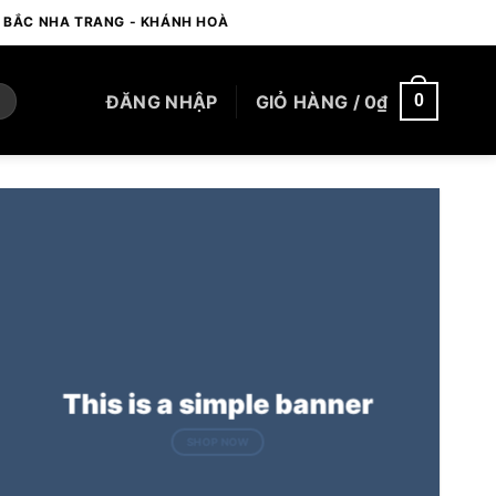
- BẮC NHA TRANG - KHÁNH HOÀ
ĐĂNG NHẬP
GIỎ HÀNG /
0
₫
0
This is a simple banner
SHOP NOW