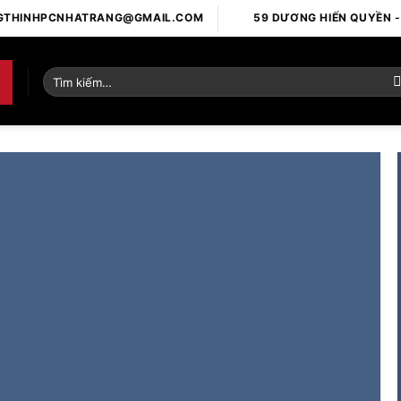
GTHINHPCNHATRANG@GMAIL.COM
59 DƯƠNG HIẾN QUYỀN 
Tìm
kiếm:
ed Vendor
iscing elit.